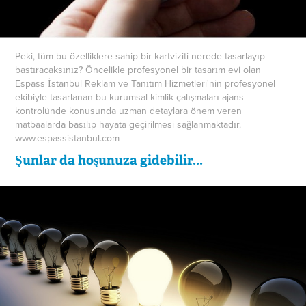
Peki, tüm bu özelliklere sahip bir kartviziti nerede tasarlayıp
bastıracaksınız? Öncelikle profesyonel bir tasarım evi olan
Espass İstanbul Reklam ve Tanıtım Hizmetleri'nin profesyonel
ekibiyle tasarlanan bu kurumsal kimlik çalışmaları ajans
kontrolünde konusunda uzman detaylara önem veren
matbaalarda basılıp hayata geçirilmesi sağlanmaktadır.
www.espassistanbul.com
Şunlar da hoşunuza gidebilir...
Dünyada Kabul Görmüş Etkili Pazarlama Teknikleri