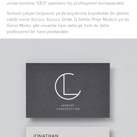
unvan kısmına “CEO” yazmanız hiç profesyonel durmayacaktır.
Serbest çalışan biriyseniz ya da küçük/orta büyüklükte bir işletme
sahibi iseniz Kurucu, Kurucu Ortak, İş Sahibi, Proje Müdürü ya da
Genel Müdür gibi unvanlar hem daha şık hem de daha
profesyonel bir hava yaratacaktır.