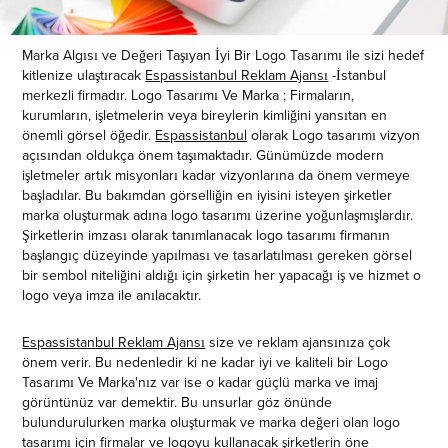
Marka Algısı ve Değeri Taşıyan İyi Bir Logo Tasarımı ile sizi hedef
kitlenize ulaştıracak
Espassistanbul Reklam Ajansı
-İstanbul
merkezli firmadır. Logo Tasarımı Ve Marka ; Firmaların,
kurumların, işletmelerin veya bireylerin kimliğini yansıtan en
önemli görsel öğedir.
Espassistanbul
olarak Logo tasarımı vizyon
açısından oldukça önem taşımaktadır. Günümüzde modern
işletmeler artık misyonları kadar vizyonlarına da önem vermeye
başladılar. Bu bakımdan görselliğin en iyisini isteyen şirketler
marka oluşturmak adına logo tasarımı üzerine yoğunlaşmışlardır.
Şirketlerin imzası olarak tanımlanacak logo tasarımı firmanın
başlangıç düzeyinde yapılması ve tasarlatılması gereken görsel
bir sembol niteliğini aldığı için şirketin her yapacağı iş ve hizmet o
logo veya imza ile anılacaktır.
Espassistanbul Reklam Ajansı
size ve reklam ajansınıza çok
önem verir. Bu nedenledir ki ne kadar iyi ve kaliteli bir Logo
Tasarımı Ve Marka'nız var ise o kadar güçlü marka ve imaj
görüntünüz var demektir. Bu unsurlar göz önünde
bulundurulurken marka oluşturmak ve marka değeri olan logo
tasarımı için firmalar ve logoyu kullanacak şirketlerin öne