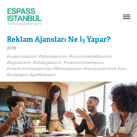
Reklam Ajansları Ne İş Yapar?
2019
#espassistanbul #tabelatasarımı #kurumsalkimliktasarım
#logotasarım #katalogtasarım #istanbulreklamajansı
#istanbulreklamajansları #filmaviştasarım #medyasatinalma #seo
#butikajans #grafiktasarim