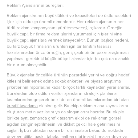
Reklam Ajanslarının Süreçleri;
Reklam ajanslarının büyüklükleri ve kapasiteleri de üstlenecekleri
işler için oldukça önemli etmenlerdir. Her reklam ajansının her
türlü reklam kampanyasını yürütemeyeceği aşikardır. Örneğin
büyük çaplı bir firma reklam işlerini yürütmesi için işlerini yine
büyük çaplı ajanslara vermek isteyecektir. Bunun başlıca nedeni,
bu tarz büyük firmaların ürünleri için bir tanıtım tasarısı
hazırlanmadan önce örneğin, geniş çaplı bir ön pazar araştırması
yapılması gerekir ki küçük bütçeli ajanslar için bu çok da olanaklı
bir durum olmayabilir.
Büyük ajanslar öncelikle ürünün pazardaki yerini ve doğru hedef
kitlesini belirlemek adına sokak anketleri ve piyasa araştırma
şirketlerinin raporlarına kadar birçok farklı kaynaktan yararlanırlar.
Buralardan elde edilen veriler ajansların stratejik planlama
kısımlarından geçerek belki de en önemli kısımlarından biri olan
kreatif tasarlama
ekibine gelir. Bu ekip reklamın ana kaynaklarını
oluşturan metin yazılarını ya da sloganlarını hazırlar. Bu ekiple
birlikte aynı zamanda grafik tasarım ekibi de reklamın görsel
açıdan zenginleştirilmesini ve dikkat çekici hale getirilmesini
sağlar. İş bu noktadan sonra bir dizi imalata bakar. Bu noktada
devreye
dijital baskı
, tabela, matbaa gibi imalat firmaları devreye