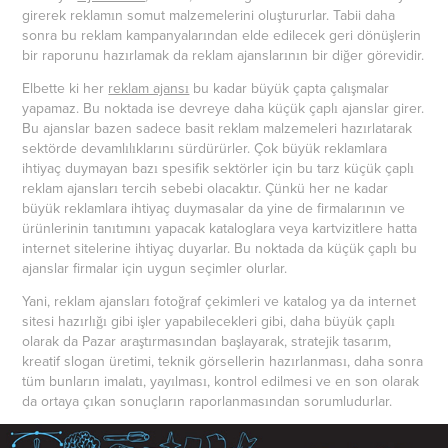
girerek reklamın somut malzemelerini oluştururlar. Tabii daha
sonra bu reklam kampanyalarından elde edilecek geri dönüşlerin
bir raporunu hazırlamak da reklam ajanslarının bir diğer görevidir.
Elbette ki her
reklam ajansı
bu kadar büyük çapta çalışmalar
yapamaz. Bu noktada ise devreye daha küçük çaplı ajanslar girer.
Bu ajanslar bazen sadece basit reklam malzemeleri hazırlatarak
sektörde devamlılıklarını sürdürürler. Çok büyük reklamlara
ihtiyaç duymayan bazı spesifik sektörler için bu tarz küçük çaplı
reklam ajansları tercih sebebi olacaktır. Çünkü her ne kadar
büyük reklamlara ihtiyaç duymasalar da yine de firmalarının ve
ürünlerinin tanıtımını yapacak kataloglara veya kartvizitlere hatta
internet sitelerine ihtiyaç duyarlar. Bu noktada da küçük çaplı bu
ajanslar firmalar için uygun seçimler olurlar.
Yani, reklam ajansları fotoğraf çekimleri ve katalog ya da internet
sitesi hazırlığı gibi işler yapabilecekleri gibi, daha büyük çaplı
olarak da Pazar araştırmasından başlayarak, stratejik tasarım,
kreatif slogan üretimi, teknik görsellerin hazırlanması, daha sonra
tüm bunların imalatı, yayılması, kontrol edilmesi ve en son olarak
da ortaya çıkan sonuçların raporlanmasından sorumludurlar.