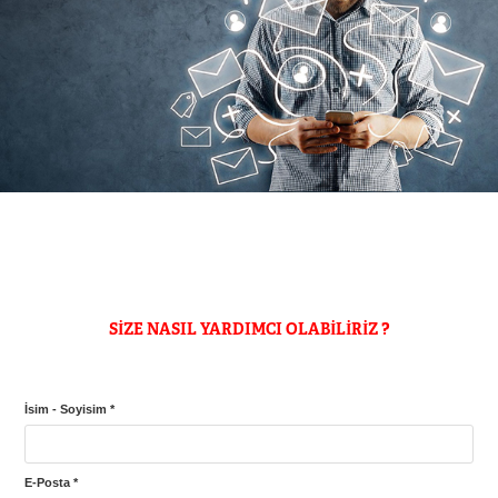
SİZE NASIL YARDIMCI OLABİLİRİZ ?
İsim - Soyisim *
E-Posta *