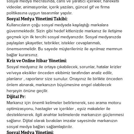
sosyal medya mecrasında, canlı ve yaratıcı içerikler, hareketli
videolar, animasyonlar, içerik yazıları, güncel gif ve firma
politikasına uygun tasarımlar yapılır.
Sosyal Medya Yönetimi Takibi:
Kullanıcıların çoğu sosyal medyada kaşılaştığı markalara
güvenmektedir. Sizin gibi hedef kitlenizde markanız ile iletişime
geçmek için ilk tercihi sosyal medyanızdır. Sosyal medyanızda
paylaşılan şikayetler, tebrikler, istekler cevaplanmalı,
önemsenmelidir. Bu sayede müşterileriniz ile ayrılmaz memnun
bağlar kurarsınız.
Kriz ve Online İtibar Yönetimi:
Sosyal medyanız ile ortaya çıkabilecek, sorunlar, hatalar krizler
ve/veya eksikler önceden ekibimiz tarafından analiz edilir,
planlanır , raporlanır size sunulur. Onayınız ile birlikte önceden
önlem alınarak, markanızın büyümesine engel olabilecek
herşeyin önüne geçilir.
Dijital Pr:
Markanız için önemli kelimeler belirlenerek, seo arama motoru
optimizasyonu, hastagler ve içerikler , eşsiz makaleler ile
desteklenerek. ilgili anahtar kelimelerde markanızın güçlenmesi
sağlanır. Dijital olarak bırakılan imzalar sayesinde markanızın
sosyal medya bağları sağlamlaştırılır.
Sosyal Medya Yönetimi: