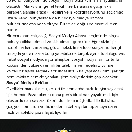
ve kendi bünyelerinde sosyal medya ekibi kurmaları faydalarına
olacaktır. Markaların genel tercihi ise bir ajansla çalışmakla
beraber, ajansla aradaki iletişimi ve iş koordinasyonunu sağlamak
üzere kendi bünyesinde de bir sosyal medya uzmanı
bulundurmaktan yana oluyor. Bizce de doğru ve mantıklı olan
budur.
Bir markanın çalışacağı Sosyal Medya Ajansı seçiminde birçok
noktaya dikkat etmesi ve titiz olması gereklidir. Eğer sizin için
hedef markanızın amaç gözetmeksizin sadece sosyal herhangi
bir ağda yer almaksa bu işi yapabilecek birçok ajans topluluğu var.
Fakat sosyal medyada yer almışken sosyal medyanın her türlü
katkısından yüksek verimli bir talebiniz ve hedefiniz var ise
kaliteli bir ajans seçmek zorundasınız. Zira yapılacak tüm işler gibi
hem vaktiniz hem de yapılan işlem maliyetleriniz çöp olacaktır.
Sosyal Medya Reklamı:
Özellikler markalar müşterileri ile hem daha hızlı iletişim sağlamak
için hemde Pazar alanını daha geniş bir alınan yayabilmek için
oluşturdukları sayfalar üzerinden hem müşterileri ile iletişime
geçiyor hem ürün ve hizmetlerini daha iyi tanıtıp alıcıya daha
hızlı bir şekilde pazarlayabiliyorlar