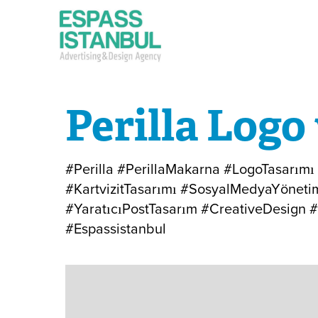
Perilla Logo
#Perilla #PerillaMakarna #LogoTasarım
#KartvizitTasarımı #SosyalMedyaYöneti
#YaratıcıPostTasarım #CreativeDesign 
#Espassistanbul