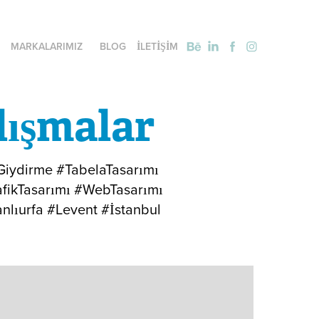
MARKALARIMIZ
BLOG
İLETİŞİM
lışmalar
Giydirme #TabelaTasarımı
afikTasarımı #WebTasarımı
nlıurfa #Levent #İstanbul