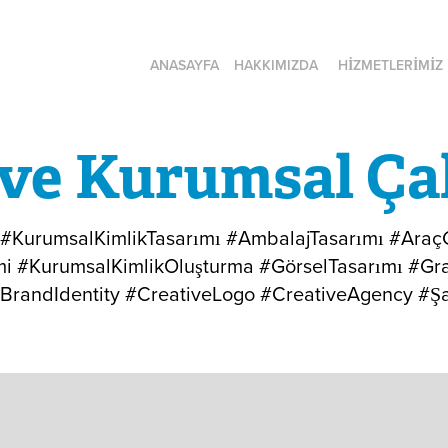
ANASAYFA
HAKKIMIZDA
HİZMETLERİMİZ
 ve Kurumsal Ça
ı #KurumsalKimlikTasarımı #AmbalajTasarımı #Araç
mi #KurumsalKimlikOluşturma #GörselTasarımı #Gr
#BrandIdentity #CreativeLogo #CreativeAgency #Şa