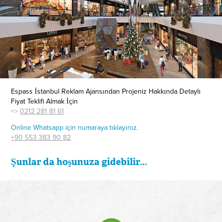
Espass İstanbul Reklam Ajansından Projeniz Hakkında Detaylı
Fiyat Teklifi Almak İçin
=>
0212 281 81 61​​​​​​​
Online Whatsapp için numaraya tıklayınız.
+90 553 383 90 82
Şunlar da hoşunuza gidebilir...
Saff Invest Logo, Kurumsal Kimlik ve 
Web Sitesi