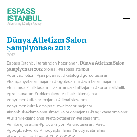
Dünya Atletizm Salon 
Şampiyonası 2012
2012
Espass İstanbul
tarafından hazırlanan,
Dünya Atletizm Salon
projesi. #espassistanbul
Şampiyonası 2012
#dünyaetletizm #şampiyanası #katalog #görseltasarım
#kampanyatasarımajansı #logotasarımı #avmtasarımajansı
#kurumsalkimliktasarımı #kurumsalkimlikajansı #kurumsalkimlik
#grafiktasarım #reklamajansı #dijitalreklamajansı
#gayrimenkultasarımajansı #filmafiştasarımı
#gayrimenkulreklamajansı #webtasarımajansı
#istanbulreklamajansı #medikalreklamajansı #saglıktasarımajansı
#turizmreklamajansı #katalogtasarım #afiştasarımı
#ambalajtasarımı #prodüksiyon #standtasarımı #seo
#googleadwords #medyaplanlama #medyasatınalma
#tabelayapımı #levent #02122818161