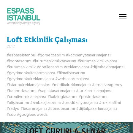
Loft Etkinlik Çalışması
2012
#espassistanbul #görseltasarım #kampanyatasarımajansı
#logotasarımı #kurumsalkimliktasarımı #kurumsalkimlikajansı
#kurumsalkimlik #grafiktasarım #reklamajansı #dijitalreklamajansı
#gayrimenkultasarımajansı #filmafiştasarımı
#gayrimenkulreklamajansı #webtasarımajansı
#istanbulreklamajansları #medikalreklamajansı #creativeagency
#bannertasarımı #saglıktasarımajansı #turizmreklamajansı
#creativereklamajansı #katalogtasarımı #postertasarımı
#afiştasarımı #ambalajtasarımı #prodüksiyonajansı #reklamfilmi
#radyo #tasarımajansı #standtasarımı #dijitalpazarlamaajansı
#seo #googleadwords