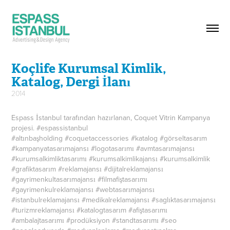
Koçlife Kurumsal Kimlik, 
Katalog, Dergi İlanı
2014
Espass İstanbul tarafından hazırlanan, Coquet Vitrin Kampanya
projesi. #espassistanbul
#altınbaşholding #coquetaccessories #katalog #görseltasarım
#kampanyatasarımajansı #logotasarımı #avmtasarımajansı
#kurumsalkimliktasarımı #kurumsalkimlikajansı #kurumsalkimlik
#grafiktasarım #reklamajansı #dijitalreklamajansı
#gayrimenkultasarımajansı #filmafiştasarımı
#gayrimenkulreklamajansı #webtasarımajansı
#istanbulreklamajansı #medikalreklamajansı #saglıktasarımajansı
#turizmreklamajansı #katalogtasarım #afiştasarımı
#ambalajtasarımı #prodüksiyon #standtasarımı #seo