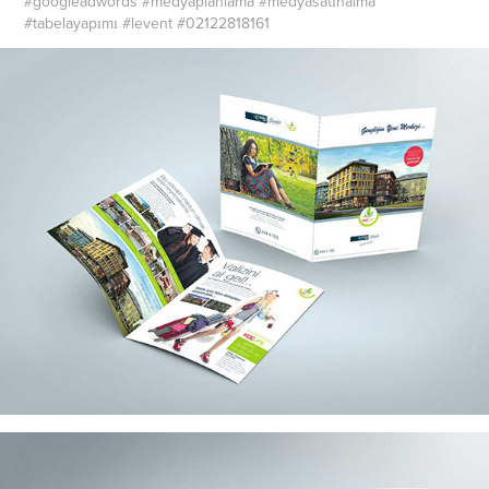
#googleadwords #medyaplanlama #medyasatınalma
#tabelayapımı #levent #02122818161