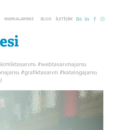
MARKALARIMIZ
BLOG
İLETİŞİM
esi
lkimliktasarımı #webtasarımajansı
onajansı #grafiktasarım #katalogajansı
ul