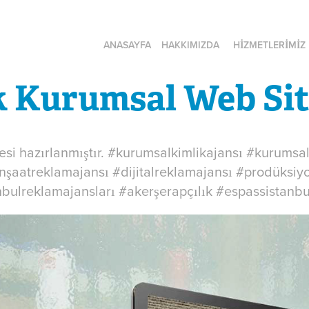
ANASAYFA
HAKKIMIZDA
HİZMETLERİMİZ
k Kurumsal Web Sit
si hazırlanmıştır. #kurumsalkimlikajansı #kurumsa
nşaatreklamajansı #dijitalreklamajansı #prodüksiy
nbulreklamajansları #akerşerapçılık #espassistanb