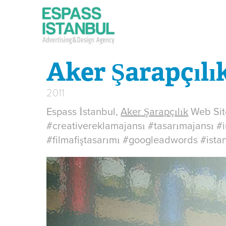
Aker Şarapçılı
2011
Espass İstanbul,
Aker Şarapçılık
Web Site
#creativereklamajansı #tasarımajansı #i
#filmafiştasarımı #googleadwords #ista